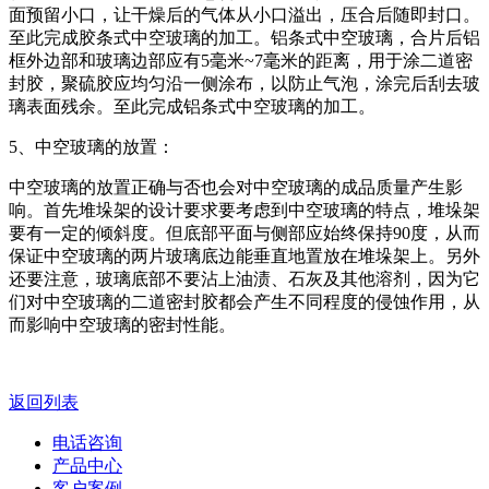
面预留小口，让干燥后的气体从小口溢出，压合后随即封口。
至此完成胶条式中空玻璃的加工。铝条式中空玻璃，合片后铝
框外边部和玻璃边部应有5毫米~7毫米的距离，用于涂二道密
封胶，聚硫胶应均匀沿一侧涂布，以防止气泡，涂完后刮去玻
璃表面残余。至此完成铝条式中空玻璃的加工。
5、中空玻璃的放置：
中空玻璃的放置正确与否也会对中空玻璃的成品质量产生影
响。首先堆垛架的设计要求要考虑到中空玻璃的特点，堆垛架
要有一定的倾斜度。但底部平面与侧部应始终保持90度，从而
保证中空玻璃的两片玻璃底边能垂直地置放在堆垛架上。另外
还要注意，玻璃底部不要沾上油渍、石灰及其他溶剂，因为它
们对中空玻璃的二道密封胶都会产生不同程度的侵蚀作用，从
而影响中空玻璃的密封性能。
返回列表
电话咨询
产品中心
客户案例